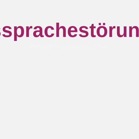
sprachestöru
Startseite /Aussprachestörungen